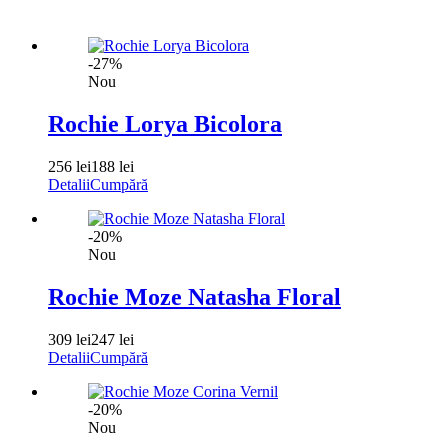
-27%
Nou
Rochie Lorya Bicolora
256 lei
188 lei
Detalii
Cumpără
-20%
Nou
Rochie Moze Natasha Floral
309 lei
247 lei
Detalii
Cumpără
-20%
Nou