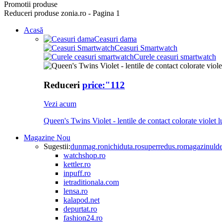
Promotii produse
Reduceri produse zonia.ro - Pagina 1
Acasă
Ceasuri dama
Ceasuri Smartwatch
Curele ceasuri smartwatch
Reduceri
price:"112
Vezi acum
Queen's Twins Violet - lentile de contact colorate violet l
Magazine
Nou
Sugestii:
dunmag.ro
nichiduta.ro
superredus.ro
magazinulde
watchshop.ro
kettler.ro
inpuff.ro
ietraditionala.com
lensa.ro
kalapod.net
depurtat.ro
fashion24.ro