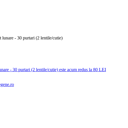
unare - 30 purtari (2 lentile/cutie) este acum redus la 80 LEI
gene.ro