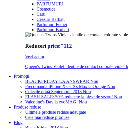
PARFUMURI
Cosmetice
Carti
Ceasuri Bărbați
Parfumuri Femei
Parfumuri Barbati
Reduceri
price:"112
Vezi acum
Queen's Twins Violet - lentile de contact colorate violet l
Promoții
BLACKFRIDAY LA ANSWEAR
Nou
Precomanda iPhone Xs si Xs Max la Orange
Nou
Colecție nouă Septembrie 2018
Nou
FLASH SALE: 50% reducere la piese de sezon!
Nou
Valentine's Day la evoMAG!
Nou
Produse reduse
Ultimele produse reduse adăugate
Cele mai reduse produse
Blog
Black Friday 2018
Nou