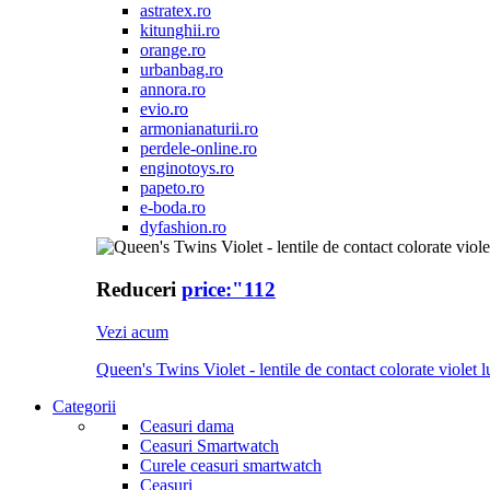
astratex.ro
kitunghii.ro
orange.ro
urbanbag.ro
annora.ro
evio.ro
armonianaturii.ro
perdele-online.ro
enginotoys.ro
papeto.ro
e-boda.ro
dyfashion.ro
Reduceri
price:"112
Vezi acum
Queen's Twins Violet - lentile de contact colorate violet l
Categorii
Ceasuri dama
Ceasuri Smartwatch
Curele ceasuri smartwatch
Ceasuri