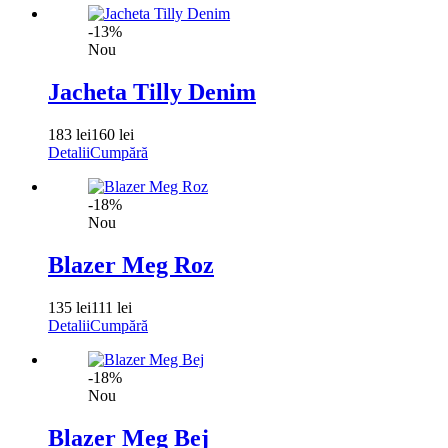
-13%
Nou
Jacheta Tilly Denim
183 lei
160 lei
Detalii
Cumpără
-18%
Nou
Blazer Meg Roz
135 lei
111 lei
Detalii
Cumpără
-18%
Nou
Blazer Meg Bej