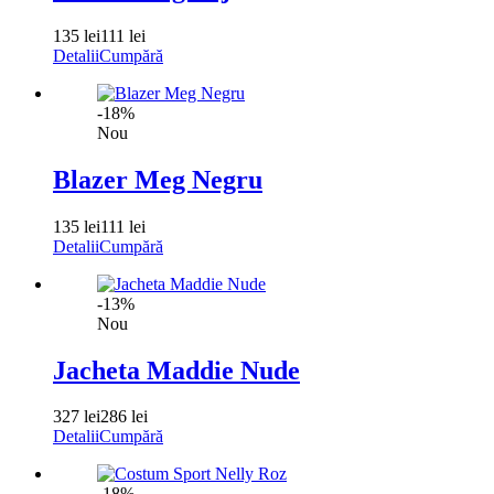
135 lei
111 lei
Detalii
Cumpără
-18%
Nou
Blazer Meg Negru
135 lei
111 lei
Detalii
Cumpără
-13%
Nou
Jacheta Maddie Nude
327 lei
286 lei
Detalii
Cumpără
-18%