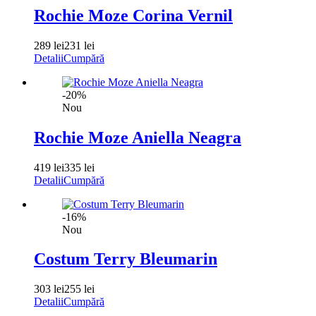
Rochie Moze Corina Vernil
289 lei
231 lei
Detalii
Cumpără
-20%
Nou
Rochie Moze Aniella Neagra
419 lei
335 lei
Detalii
Cumpără
-16%
Nou
Costum Terry Bleumarin
303 lei
255 lei
Detalii
Cumpără