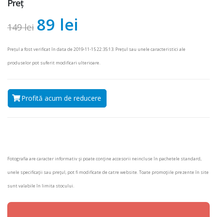
Preț
89 lei
149 lei
Prețul a fost verificat în data de 2019-11-15 22:35:13. Prețul sau unele caracteristici ale
produselor pot suferit modificari ulterioare.
Profită acum de reducere
Fotografia are caracter informativ şi poate conţine accesorii neincluse în pachetele standard,
unele specificaţii sau preţul, pot fi modificate de catre website. Toate promoţiile prezente în site
sunt valabile în limita stocului.