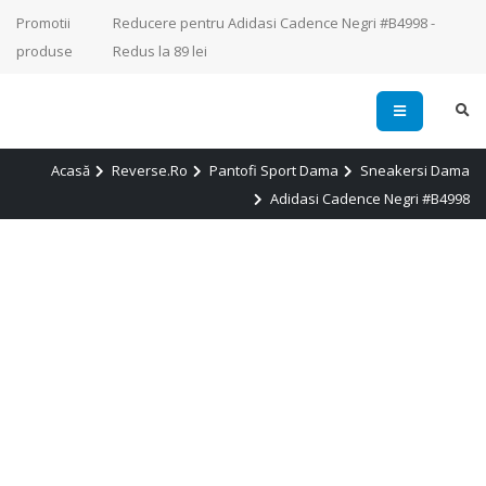
Promotii
Reducere pentru Adidasi Cadence Negri #B4998 -
produse
Redus la 89 lei
Acasă
Reverse.ro
Pantofi Sport Dama
Sneakersi Dama
Adidasi Cadence Negri #B4998