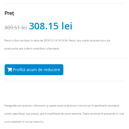
Preț
308.15 lei
309.51 lei
Prețul a fost verificat în data de 2019-12-14 19:14:54. Prețul sau unele caracteristici ale
produselor pot suferit modificari ulterioare.
Profită acum de reducere
Fotografia are caracter informativ şi poate conţine accesorii neincluse în pachetele standard,
unele specificaţii sau preţul, pot fi modificate de catre website. Toate promoţiile prezente în site
sunt valabile în limita stocului.