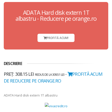
ADATA Hard disk extern 1T
albastru - Reducere pe orange.ro
PROFITĂ ACUM!
DESCRIERE
PREȚ: 308.15 LEI
-
PROFITĂ ACUM
REDUS DE LA 309.51 LEI
DE REDUCERE PE ORANGE.RO
ADATA Hard disk extern 1T albastru