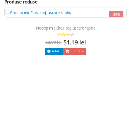
Produse reduse
-20%
NOU
Prosop mic Ekea bej, uscare rapida
51.19 lei
63.99 lei
Detalii
Cumpără