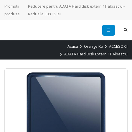
Promotii
Reducere pentru ADATA Hard disk extern 1T albastru -
produse
Redus la 308.15 lei
Acasă
Orange.ro
ACCESORII
ADATA Hard Disk Extern 1T Albastru