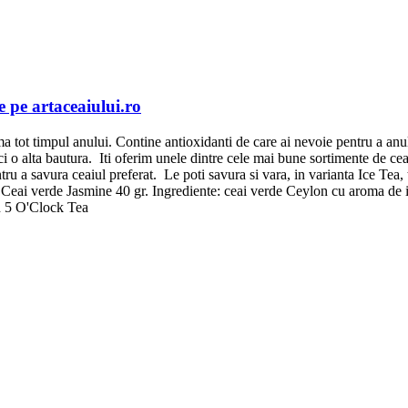
 pe artaceaiului.ro
 tot timpul anului. Contine antioxidanti de care ai nevoie pentru a anula 
i o alta bautura. Iti oferim unele dintre cele mai bune sortimente de c
entru a savura ceaiul preferat. Le poti savura si vara, in varianta Ice Tea,
Ceai verde Jasmine 40 gr. Ingrediente: ceai verde Ceylon cu aroma de
lan 5 O'Clock Tea