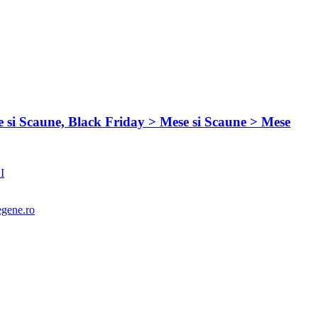
 si Scaune, Black Friday > Mese si Scaune > Mese
I
gene.ro