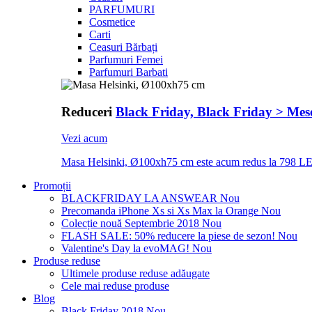
PARFUMURI
Cosmetice
Carti
Ceasuri Bărbați
Parfumuri Femei
Parfumuri Barbati
Reduceri
Black Friday, Black Friday > Mese
Vezi acum
Masa Helsinki, Ø100xh75 cm este acum redus la 798 LE
Promoții
BLACKFRIDAY LA ANSWEAR
Nou
Precomanda iPhone Xs si Xs Max la Orange
Nou
Colecție nouă Septembrie 2018
Nou
FLASH SALE: 50% reducere la piese de sezon!
Nou
Valentine's Day la evoMAG!
Nou
Produse reduse
Ultimele produse reduse adăugate
Cele mai reduse produse
Blog
Black Friday 2018
Nou