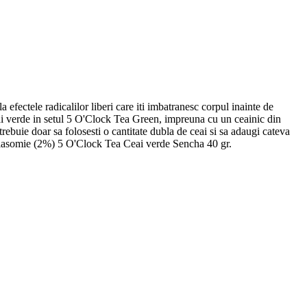
efectele radicalilor liberi care iti imbatranesc corpul inainte de
eai verde in setul 5 O'Clock Tea Green, impreuna cu un ceainic din
 trebuie doar sa folosesti o cantitate dubla de ceai si sa adaugi cateva
 iasomie (2%) 5 O'Clock Tea Ceai verde Sencha 40 gr.