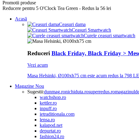
Promotii produse
Reducere pentru 5 O'Clock Tea Green - Redus la 56 lei
Acasă
Ceasuri dama
Ceasuri Smartwatch
Curele ceasuri smartwatch
Reduceri
Black Friday, Black Friday > Mese
Vezi acum
Masa Helsinki, Ø100xh75 cm este acum redus la 798 LE
Magazine
Nou
Sugestii:
dunmag.ro
nichiduta.ro
superredus.ro
magazinulde
watchshop.ro
kettler.ro
inpuff.ro
ietraditionala.com
lensa.ro
kalapod.net
depurtat.ro
fashion24.ro