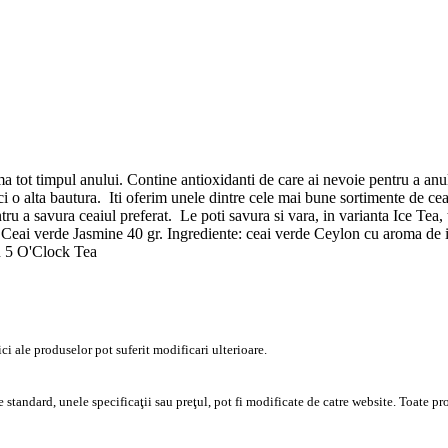
 tot timpul anului. Contine antioxidanti de care ai nevoie pentru a anula 
i o alta bautura. Iti oferim unele dintre cele mai bune sortimente de c
entru a savura ceaiul preferat. Le poti savura si vara, in varianta Ice Tea,
Ceai verde Jasmine 40 gr. Ingrediente: ceai verde Ceylon cu aroma de
lan 5 O'Clock Tea
ci ale produselor pot suferit modificari ulterioare.
 standard, unele specificaţii sau preţul, pot fi modificate de catre website. Toate pro