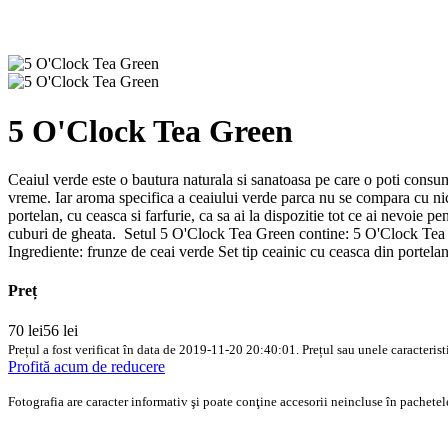
5 O'Clock Tea Green
Ceaiul verde este o bautura naturala si sanatoasa pe care o poti consuma
vreme. Iar aroma specifica a ceaiului verde parca nu se compara cu nic
portelan, cu ceasca si farfurie, ca sa ai la dispozitie tot ce ai nevoie p
cuburi de gheata. Setul 5 O'Clock Tea Green contine: 5 O'Clock Tea 
Ingrediente: frunze de ceai verde Set tip ceainic cu ceasca din porte
Preț
70 lei
56 lei
Prețul a fost verificat în data de 2019-11-20 20:40:01. Prețul sau unele caracteristi
Profită acum de reducere
Fotografia are caracter informativ şi poate conţine accesorii neincluse în pachetele
5 O'Clock Tea Green - Reducere pe artaceaiului.ro