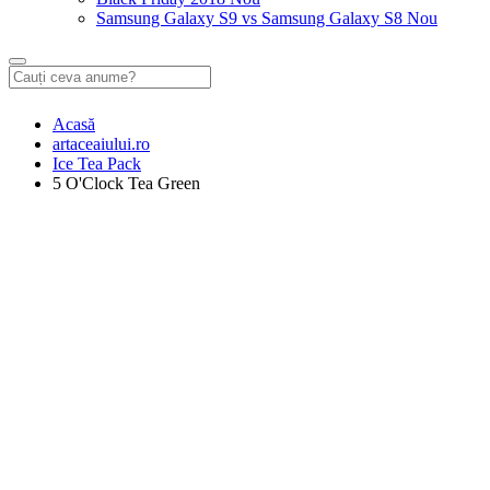
Samsung Galaxy S9 vs Samsung Galaxy S8
Nou
Acasă
artaceaiului.ro
Ice Tea Pack
5 O'Clock Tea Green