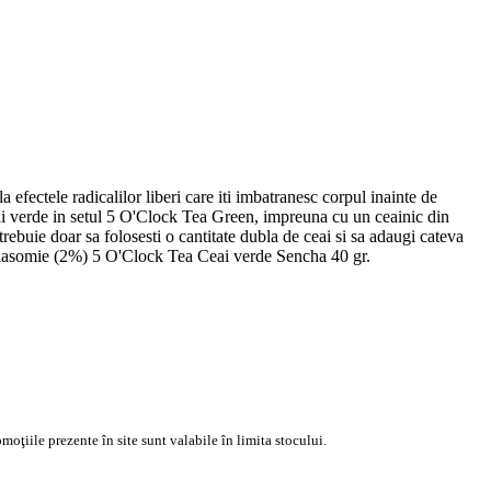
efectele radicalilor liberi care iti imbatranesc corpul inainte de
eai verde in setul 5 O'Clock Tea Green, impreuna cu un ceainic din
 trebuie doar sa folosesti o cantitate dubla de ceai si sa adaugi cateva
 iasomie (2%) 5 O'Clock Tea Ceai verde Sencha 40 gr.
moţiile prezente în site sunt valabile în limita stocului.