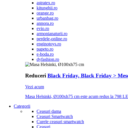
astratex.ro
kitunghii.ro
orange.ro
urbanbag.ro
annora.ro
evio.ro
armonianaturii.ro
perdele-online.ro
enginotoys.ro
papeto.ro
e-boda.ro
dyfashion.ro
Reduceri
Black Friday, Black Friday > Mese
Vezi acum
Masa Helsinki, Ø100xh75 cm este acum redus la 798 LE
Categorii
Ceasuri dama
Ceasuri Smartwatch
Curele ceasuri smartwatch
Ceasuri