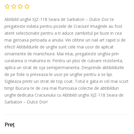
Abtibild unghii XJZ-118 Seara de Sarbatori – Dulce Dor te
pregateste indata pentru pozele de Craciun! Imaginile au fost
atent selectionate pentru a-ti aduce zambetul pe buze in cea
mai geroasa perioada a anului. Vei obtine un nail art rapid si de
efect! Abtibildurile de unghii sunt cele mai usor de aplicat
ornamente de manichiura: Mai intai, pregateste unghia prin
curatarea si matuirea ei. Pentru un plus de culoare rezistenta,
aplica un strat de oja semipermanenta. Desprinde abtibildurile
de pe folie si preseaza-le usor pe unghie pentru a se lipi.
Sigileaza printr-un strat de top coat. Totul e gata in cel mai scurt
timp! Bucura-te de cea mai frumoasa colectie de abtibilduri
unghii dedicata Craciunului cu Abtibild unghii XJZ-118 Seara de
Sarbatori – Dulce Dor!
Preț