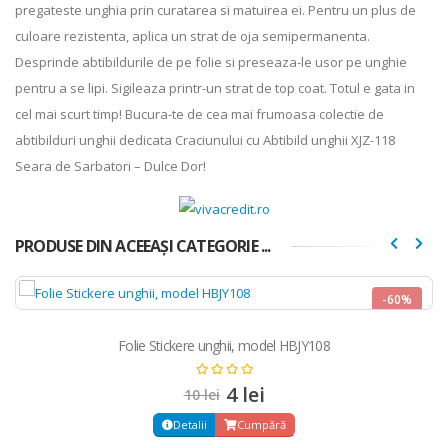
pregateste unghia prin curatarea si matuirea ei. Pentru un plus de
culoare rezistenta, aplica un strat de oja semipermanenta.
Desprinde abtibildurile de pe folie si preseaza-le usor pe unghie
pentru a se lipi. Sigileaza printr-un strat de top coat. Totul e gata in
cel mai scurt timp! Bucura-te de cea mai frumoasa colectie de
abtibilduri unghii dedicata Craciunului cu Abtibild unghii XJZ-118
Seara de Sarbatori – Dulce Dor!
PRODUSE DIN ACEEAȘI CATEGORIE ...
-60%
NOU
Folie Stickere unghii, model HBJY108
4 lei
10 lei
Detalii
Cumpără