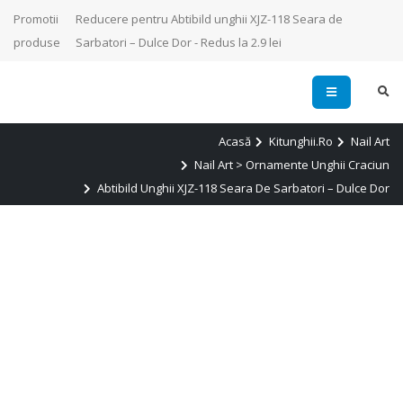
Promotii
Reducere pentru Abtibild unghii XJZ-118 Seara de
produse
Sarbatori – Dulce Dor - Redus la 2.9 lei
Acasă
Kitunghii.ro
Nail Art
Nail Art > Ornamente Unghii Craciun
Abtibild Unghii XJZ-118 Seara De Sarbatori – Dulce Dor