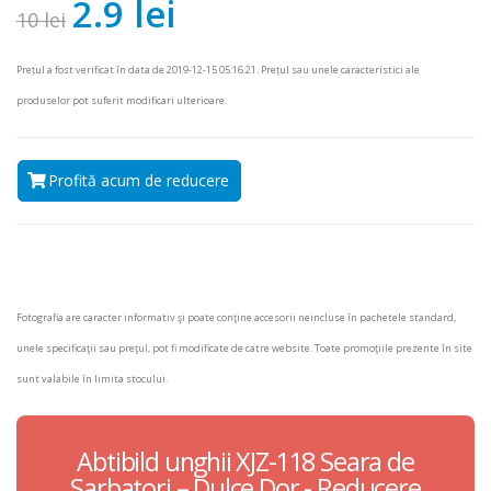
2.9 lei
10 lei
Prețul a fost verificat în data de 2019-12-15 05:16:21. Prețul sau unele caracteristici ale
produselor pot suferit modificari ulterioare.
Profită acum de reducere
Fotografia are caracter informativ şi poate conţine accesorii neincluse în pachetele standard,
unele specificaţii sau preţul, pot fi modificate de catre website. Toate promoţiile prezente în site
sunt valabile în limita stocului.
Abtibild unghii XJZ-118 Seara de
Sarbatori – Dulce Dor - Reducere