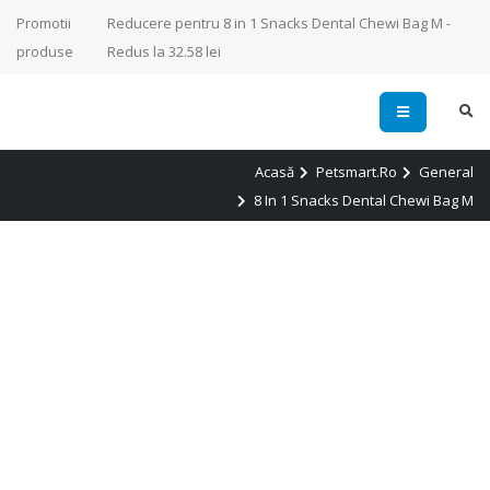
Promotii
Reducere pentru 8 in 1 Snacks Dental Chewi Bag M -
produse
Redus la 32.58 lei
Acasă
Petsmart.ro
General
8 In 1 Snacks Dental Chewi Bag M