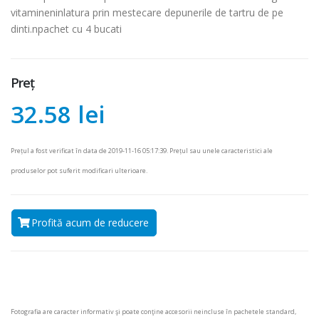
vitamineninlatura prin mestecare depunerile de tartru de pe
dinti.npachet cu 4 bucati
Preț
32.58 lei
Prețul a fost verificat în data de 2019-11-16 05:17:39. Prețul sau unele caracteristici ale
produselor pot suferit modificari ulterioare.
Profită acum de reducere
Fotografia are caracter informativ şi poate conţine accesorii neincluse în pachetele standard,