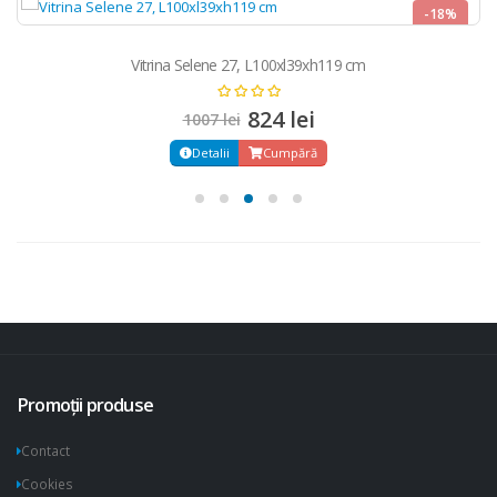
-18%
NOU
Vitrina Selene 27, L100xl39xh119 cm
824 lei
1007 lei
Detalii
Cumpără
Promoții produse
Contact
Cookies