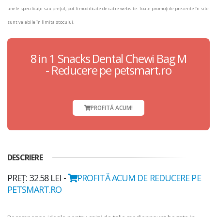
unele specificaţii sau preţul, pot fi modificate de catre website. Toate promoţiile prezente în site
sunt valabile în limita stocului.
8 in 1 Snacks Dental Chewi Bag M
- Reducere pe petsmart.ro
PROFITĂ ACUM!
DESCRIERE
PREȚ: 32.58 LEI -
PROFITĂ ACUM DE REDUCERE PE
PETSMART.RO