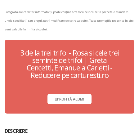
Fotografia are caracter informativ şi poate conţine accesorii neincluse în pachetele standard,
unele specificaţii sau preţul, pot fi modificate de catre website. Toate promoţiile prezente în site
sunt valabile în limita stocului.
3 de la trei trifoi - Rosa si cele trei
seminte de trifoi | Greta
Cencetti, Emanuela Carletti -
Reducere pe carturesti.ro
PROFITĂ ACUM!
DESCRIERE