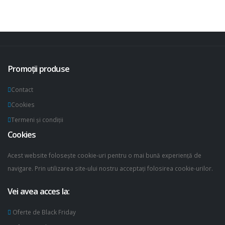
Promoții produse
Contact
Cookies
Termeni și condiții
Cookies
Acest website folosește cookie-uri pentru o mai bună experiență de
navigare. Prin utilizarea site-ului nostru acceptați folosirea cookie-urilor.
Vei avea acces la:
Oferte de Black Friday