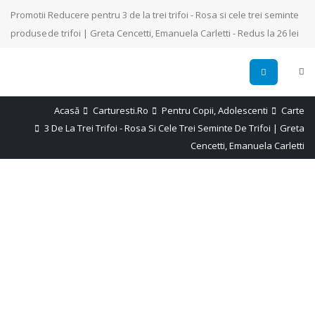
Promotii
Reducere pentru 3 de la trei trifoi - Rosa si cele trei seminte
produse
de trifoi | Greta Cencetti, Emanuela Carletti - Redus la 26 lei
Acasă
Carturesti.ro
Pentru Copii, Adolescenti
Carte
3 De La Trei Trifoi - Rosa Si Cele Trei Seminte De Trifoi | Greta
Cencetti, Emanuela Carletti