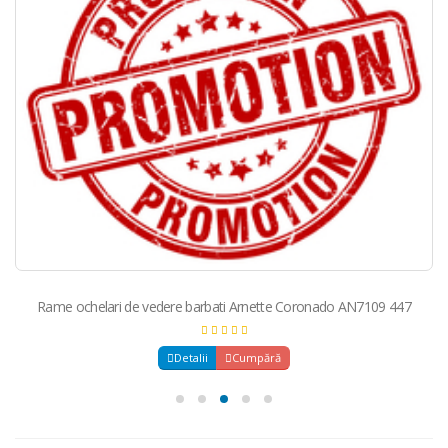
Rame ochelari de vedere barbati Arnette Coronado AN7109 447
Detalii
Cumpără