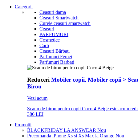
Categorii
Ceasuri dama
Ceasuri Smartwatch
Curele ceasuri smartwatch
Ceasuri
PARFUMURI
Cosmetice
Carti
Ceasuri Bărbați
Parfumuri Femei
Parfumuri Barbati
Reduceri
Mobiler copii, Mobiler copii > Sc
Birou
Vezi acum
Scaun de birou pentru copii Coco 4 Beige este acum redu
386 LEI
Promoții
BLACKFRIDAY LA ANSWEAR
Nou
Precomanda iPhone Xs si Xs Max la Orange
Nou