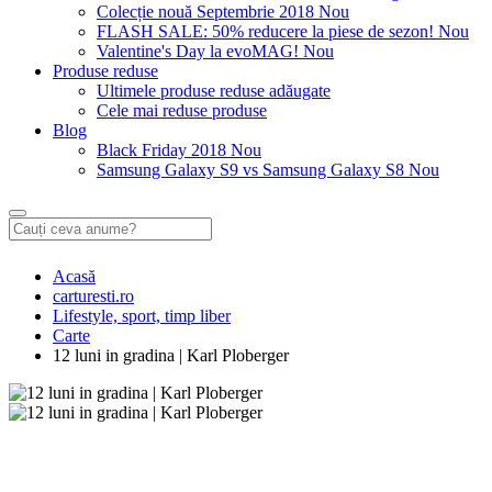
Colecție nouă Septembrie 2018
Nou
FLASH SALE: 50% reducere la piese de sezon!
Nou
Valentine's Day la evoMAG!
Nou
Produse reduse
Ultimele produse reduse adăugate
Cele mai reduse produse
Blog
Black Friday 2018
Nou
Samsung Galaxy S9 vs Samsung Galaxy S8
Nou
Acasă
carturesti.ro
Lifestyle, sport, timp liber
Carte
12 luni in gradina | Karl Ploberger