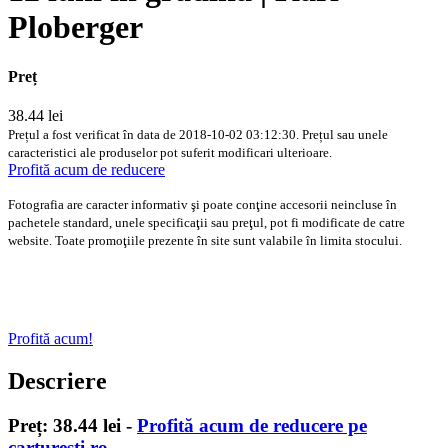
Ploberger
Preț
38.44 lei
Prețul a fost verificat în data de 2018-10-02 03:12:30. Prețul sau unele
caracteristici ale produselor pot suferit modificari ulterioare.
Profită acum de reducere
Fotografia are caracter informativ şi poate conţine accesorii neincluse în
pachetele standard, unele specificaţii sau preţul, pot fi modificate de catre
website. Toate promoţiile prezente în site sunt valabile în limita stocului.
12 luni in gradina | Karl Ploberger - Reducere pe
carturesti.ro
Profită acum!
Descriere
Preț: 38.44 lei -
Profită acum de reducere pe
carturesti.ro