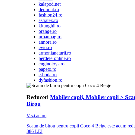
kalapod.net
depurtat.ro
fashion24.ro
astratex.ro
kitunghii.ro
orange.ro
urbanbag.ro
annora.ro
evio.ro
armonianaturii.ro
perdele-online.ro
enginotoys.ro
papeto.ro
e-boda.ro
dyfashion.ro
Reduceri
Mobiler copii, Mobiler copii > Sc
Birou
Vezi acum
Scaun de birou pentru copii Coco 4 Beige este acum redu
386 LEI