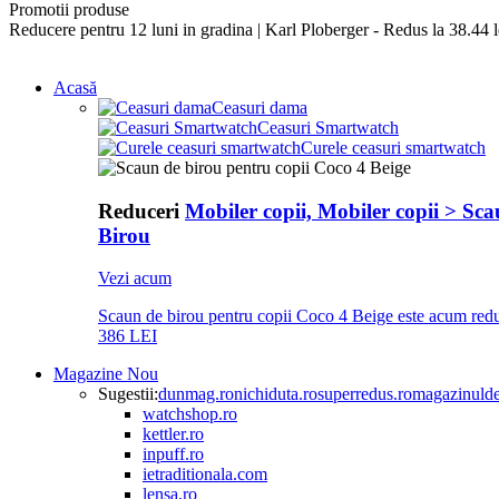
Promotii produse
Reducere pentru 12 luni in gradina | Karl Ploberger - Redus la 38.44 l
Acasă
Ceasuri dama
Ceasuri Smartwatch
Curele ceasuri smartwatch
Reduceri
Mobiler copii, Mobiler copii > Sc
Birou
Vezi acum
Scaun de birou pentru copii Coco 4 Beige este acum redu
386 LEI
Magazine
Nou
Sugestii:
dunmag.ro
nichiduta.ro
superredus.ro
magazinulde
watchshop.ro
kettler.ro
inpuff.ro
ietraditionala.com
lensa.ro