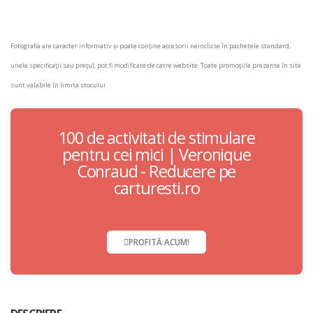
Fotografia are caracter informativ şi poate conţine accesorii neincluse în pachetele standard,
unele specificaţii sau preţul, pot fi modificate de catre website. Toate promoţiile prezente în site
sunt valabile în limita stocului.
100 de activitati de stimulare
pentru cei mici | Veronique
Conraud - Reducere pe
carturesti.ro
PROFITĂ ACUM!