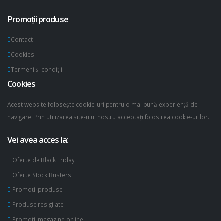
Promoții produse
Contact
Cookies
Termeni și condiții
Cookies
Acest website folosește cookie-uri pentru o mai bună experiență de
navigare. Prin utilizarea site-ului nostru acceptați folosirea cookie-urilor.
Vei avea acces la:
Oferte de Black Friday
Oferte Stock Busters
Promoții produse
Produse resigilate
Promotii magazine online